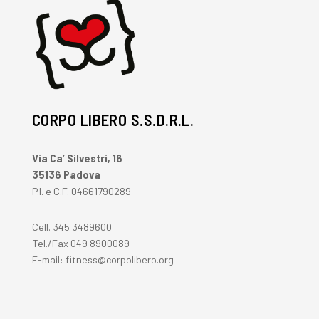
CORPO LIBERO S.S.D.R.L.
Via Ca’ Silvestri, 16
35136 Padova
P.I. e C.F. 04661790289
Cell.
345 3489600
Tel./Fax
049 8900089
E-mail:
fitness@corpolibero.org