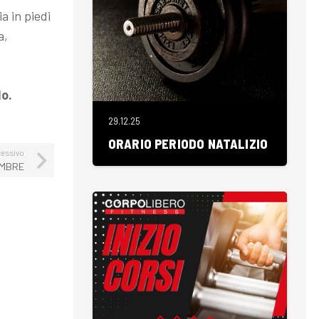
a in piedi
a,
do.
29.12.25
ORARIO PERIODO NATALIZIO
essivo
EMBRE