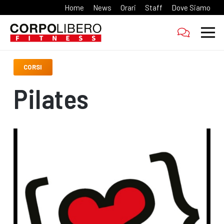
Home
News
Orari
Staff
Dove Siamo
CORSI
Pilates