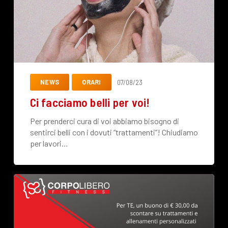
NEWS
ORARI
07/08/23
Ci facciamo belli per voi!
Per prenderci cura di voi abbiamo bisogno di
sentirci belli con i dovuti “trattamenti”! Chiudiamo
per lavori…