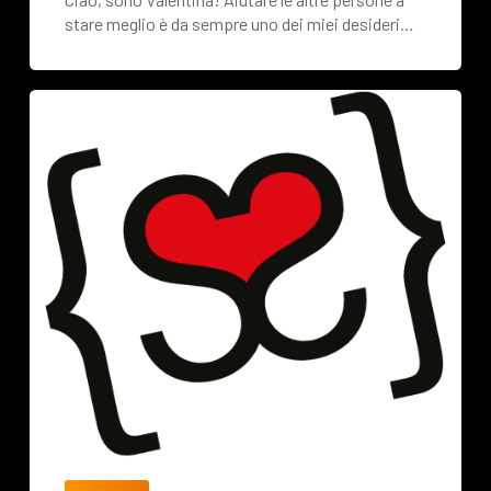
stare meglio è da sempre uno dei miei desideri…