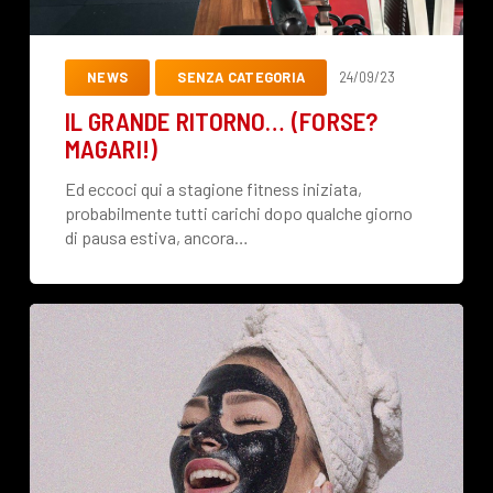
NEWS
SENZA CATEGORIA
24/09/23
IL GRANDE RITORNO… (FORSE?
MAGARI!)
Ed eccoci qui a stagione fitness iniziata,
probabilmente tutti carichi dopo qualche giorno
di pausa estiva, ancora…