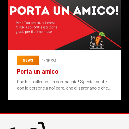
NEWS
19/04/23
Porta un amico
Che bello allenarsi in compagnia! Specialmente
con le persone a noi care, che ci spronano o che…