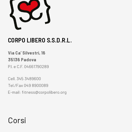
CORPO LIBERO S.S.D.R.L.
Via Ca’ Silvestri, 16
35136 Padova
P.I. e C.F. 04661790289
Cell.
345 3489600
Tel./Fax
049 8900089
E-mail:
fitness@corpolibero.org
Corsi