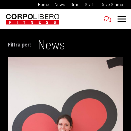
Home
News
Orari
Staff
Dove Siamo
News
Filtra per: